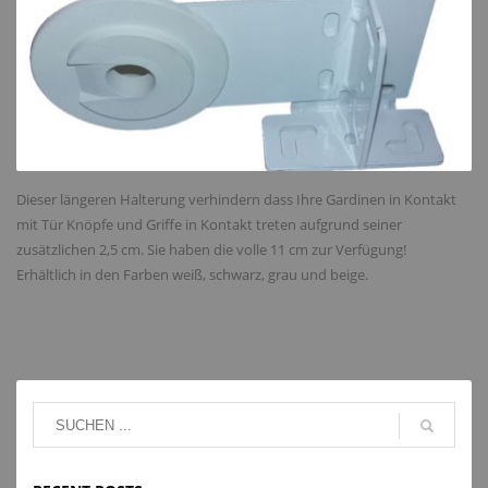
Dieser längeren Halterung verhindern dass Ihre Gardinen in Kontakt
mit Tür Knöpfe und Griffe in Kontakt treten aufgrund seiner
zusätzlichen 2,5 cm. Sie haben die volle 11 cm zur Verfügung!
Erhältlich in den Farben weiß, schwarz, grau und beige.