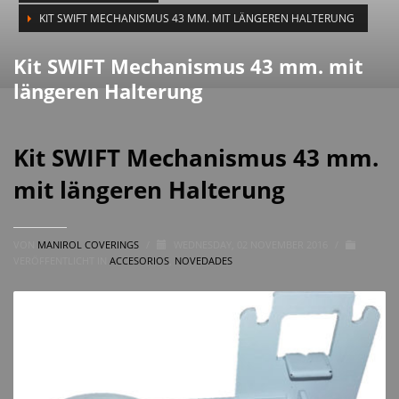
KIT SWIFT MECHANISMUS 43 MM. MIT LÄNGEREN HALTERUNG
Kit SWIFT Mechanismus 43 mm. mit
längeren Halterung
Kit SWIFT Mechanismus 43 mm.
mit längeren Halterung
VON
MANIROL COVERINGS
/
WEDNESDAY, 02 NOVEMBER 2016
/
VERÖFFENTLICHT IN
ACCESORIOS
,
NOVEDADES